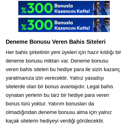
Deneme Bonusu Veren Bahis Siteleri
Her bahis şirketinin yeni üyeleri için hazır kıldığı bir
deneme bonusu miktarı var. Deneme bonusu
veren bahis siteleri bu hediye para ile sizin kazanç
yaratmanıza izin verecektir. Yalnız yasadışı
sitelerde olan bir bonus avantajıdır. Legal bahis
oynatan yerlerin bu tarz bir hediye para veren
bonus türü yoktur. Yatırım bonusları da
olmadığından deneme bonusu alma için yalnız
kaçak sitelerin hediyeyi verdiği görülecektir.