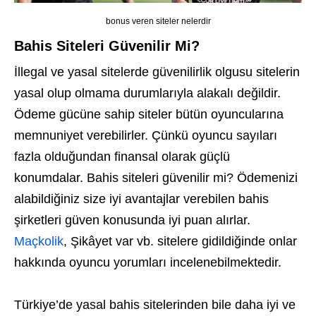
bonus veren siteler nelerdir
Bahis Siteleri Güvenilir Mi?
İllegal ve yasal sitelerde güvenilirlik olgusu sitelerin
yasal olup olmama durumlarıyla alakalı değildir.
Ödeme gücüne sahip siteler bütün oyuncularına
memnuniyet verebilirler. Çünkü oyuncu sayıları
fazla olduğundan finansal olarak güçlü
konumdalar. Bahis siteleri güvenilir mi? Ödemenizi
alabildiğiniz size iyi avantajlar verebilen bahis
şirketleri güven konusunda iyi puan alırlar.
Maçkolik
, Şikâyet var vb. sitelere gidildiğinde onlar
hakkında oyuncu yorumları incelenebilmektedir.
Türkiye’de yasal bahis sitelerinden bile daha iyi ve