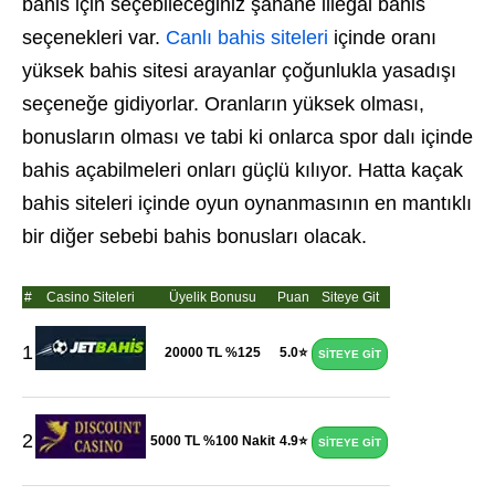
bahis için seçebileceğiniz şahane illegal bahis
seçenekleri var.
Canlı bahis siteleri
içinde oranı
yüksek bahis sitesi arayanlar çoğunlukla yasadışı
seçeneğe gidiyorlar. Oranların yüksek olması,
bonusların olması ve tabi ki onlarca spor dalı içinde
bahis açabilmeleri onları güçlü kılıyor. Hatta kaçak
bahis siteleri içinde oyun oynanmasının en mantıklı
bir diğer sebebi bahis bonusları olacak.
#
Casino Siteleri
Üyelik Bonusu
Puan
Siteye Git
1
20000 TL %125
5.0⭐
SİTEYE GİT
2
5000 TL %100 Nakit
4.9⭐
SİTEYE GİT