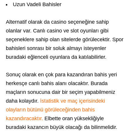
Uzun Vadeli Bahisler
Alternatif olarak da casino seçeneğine sahip
olanlar var. Canlı casino ve slot oyunları gibi
seçeneklere sahip olan sitelerde görülecektir. Spor
bahisleri sonrası bir soluk almayı isteyenler
buradaki eğlenceli oyunlara da katılabilirler.
Sonuç olarak en çok para kazandıran bahis yeri
herkesçe canlı bahis alanı olacaktır. Burada
maçların sonucuna dair bir seçim yapabilmeniz
daha kolaydır.
İstatistik ve maç içerisindeki
olayların bütünü görüleceğinden bahis
kazandıracaktır.
Elbette oran yüksekliğiyle
buradaki kazancın büyük olacağı da bilinmelidir.