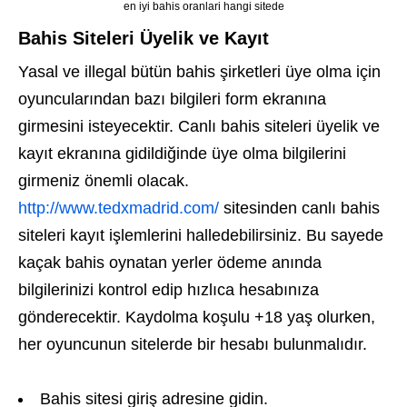
en iyi bahis oranlari hangi sitede
Bahis Siteleri Üyelik ve Kayıt
Yasal ve illegal bütün bahis şirketleri üye olma için
oyuncularından bazı bilgileri form ekranına
girmesini isteyecektir. Canlı bahis siteleri üyelik ve
kayıt ekranına gidildiğinde üye olma bilgilerini
girmeniz önemli olacak.
http://www.tedxmadrid.com/
sitesinden canlı bahis
siteleri kayıt işlemlerini halledebilirsiniz. Bu sayede
kaçak bahis oynatan yerler ödeme anında
bilgilerinizi kontrol edip hızlıca hesabınıza
gönderecektir. Kaydolma koşulu +18 yaş olurken,
her oyuncunun sitelerde bir hesabı bulunmalıdır.
Bahis sitesi giriş adresine gidin.