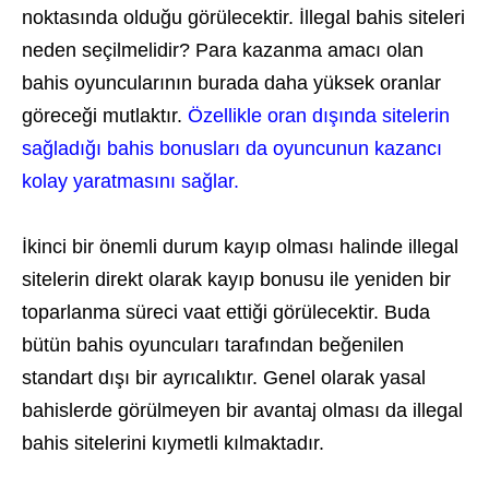
noktasında olduğu görülecektir. İllegal bahis siteleri
neden seçilmelidir? Para kazanma amacı olan
bahis oyuncularının burada daha yüksek oranlar
göreceği mutlaktır.
Özellikle oran dışında sitelerin
sağladığı bahis bonusları da oyuncunun kazancı
kolay yaratmasını sağlar.
İkinci bir önemli durum kayıp olması halinde illegal
sitelerin direkt olarak kayıp bonusu ile yeniden bir
toparlanma süreci vaat ettiği görülecektir. Buda
bütün bahis oyuncuları tarafından beğenilen
standart dışı bir ayrıcalıktır. Genel olarak yasal
bahislerde görülmeyen bir avantaj olması da illegal
bahis sitelerini kıymetli kılmaktadır.