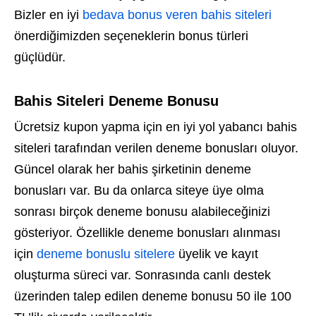
Bizler en iyi
bedava bonus veren bahis siteleri
önerdiğimizden seçeneklerin bonus türleri
güçlüdür.
Bahis Siteleri Deneme Bonusu
Ücretsiz kupon yapma için en iyi yol yabancı bahis
siteleri tarafından verilen deneme bonusları oluyor.
Güncel olarak her bahis şirketinin deneme
bonusları var. Bu da onlarca siteye üye olma
sonrası birçok deneme bonusu alabileceğinizi
gösteriyor. Özellikle deneme bonusları alınması
için
deneme bonuslu sitelere
üyelik ve kayıt
oluşturma süreci var. Sonrasında canlı destek
üzerinden talep edilen deneme bonusu 50 ile 100