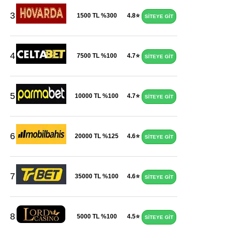
3
1500 TL %300
4.8⭐
SİTEYE GİT
4
7500 TL %100
4.7⭐
SİTEYE GİT
5
10000 TL %100
4.7⭐
SİTEYE GİT
6
20000 TL %125
4.6⭐
SİTEYE GİT
7
35000 TL %100
4.6⭐
SİTEYE GİT
8
5000 TL %100
4.5⭐
SİTEYE GİT