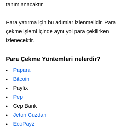
tanımlanacaktır.
Para yatırma için bu adımlar izlenmelidir. Para
çekme işlemi içinde aynı yol para çekilirken
izlenecektir.
Para Çekme Yöntemleri nelerdir?
Papara
Bitcoin
Payfix
Pep
Cep Bank
Jeton Cüzdan
EcoPayz